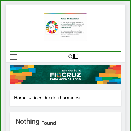
Skip
to
content
EFA 2030
Estratégia Fiocruz Para Agenda
2030
Home
Alerj direitos humanos
Nothing
Found