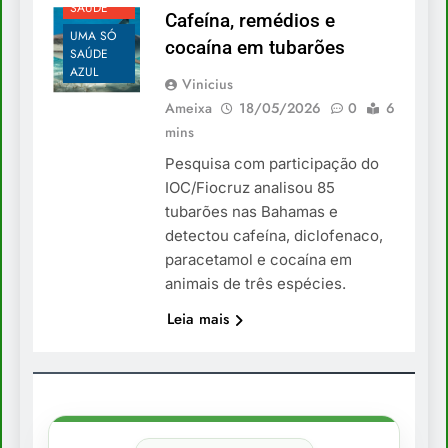
SAÚDE
Cafeína, remédios e
UMA SÓ
cocaína em tubarões
SAÚDE
AZUL
Vinicius
Ameixa
18/05/2026
0
6
mins
Pesquisa com participação do
IOC/Fiocruz analisou 85
tubarões nas Bahamas e
detectou cafeína, diclofenaco,
paracetamol e cocaína em
animais de três espécies.
Leia mais