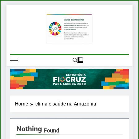
Skip
to
content
EFA 2030
Estratégia Fiocruz Para Agenda
2030
Home
clima e saúde na Amazônia
Nothing
Found