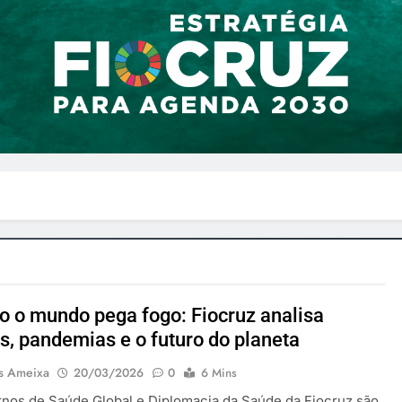
 o mundo pega fogo: Fiocruz analisa
s, pandemias e o futuro do planeta
us Ameixa
20/03/2026
0
6 Mins
nos de Saúde Global e Diplomacia da Saúde da Fiocruz são