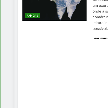
um exerc
onde a s
RÁPIDAS
comércio,
leitura 
possível.
Leia mais