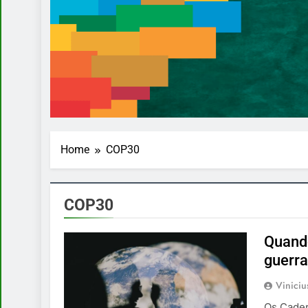
Home
COP30
COP30
Quando
guerra
Vinici
Os Cader