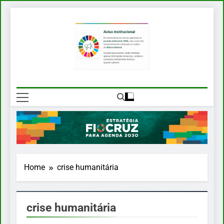
Skip
to
content
EFA 2030
Estratégia Fiocruz Para Agenda
2030
Home
crise humanitária
crise humanitária