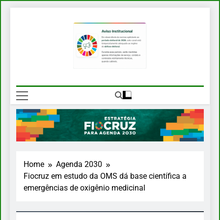
Skip
to
content
EFA 2030
Estratégia Fiocruz Para Agenda
2030
Home
Agenda 2030
Fiocruz em estudo da OMS dá base científica a
emergências de oxigênio medicinal