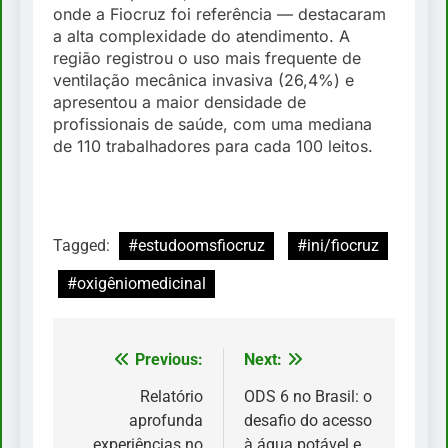
onde a Fiocruz foi referência — destacaram
a alta complexidade do atendimento. A
região registrou o uso mais frequente de
ventilação mecânica invasiva (26,4%) e
apresentou a maior densidade de
profissionais de saúde, com uma mediana
de 110 trabalhadores para cada 100 leitos.
Tagged:
#estudoomsfiocruz
#ini/fiocruz
#oxigêniomedicinal
Previous:
Next:
Navegação
de
Relatório
ODS 6 no Brasil: o
aprofunda
desafio do acesso
Post
experiências no
à água potável e